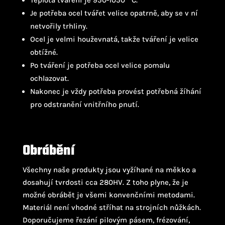
Teplota tváření je 950-1050 ° C.
Je potřeba ocel tvářet velice opatrně, aby se v ní
netvořily trhliny.
Ocel je velmi houževnatá, takže tváření je velice
obtížné.
Po tváření je potřeba ocel velice pomalu
ochlazovat.
Nakonec je vždy potřeba provést potřebná žíhání
pro odstranění vnitřního pnutí.
Obrábění
Všechny naše produkty jsou vyžíhané na měkko a
dosahují tvrdosti cca 280HV. Z toho plyne, že je
možné obrábět je všemi konvenčními metodami.
Materiál není vhodné stříhat na strojních nůžkách.
Doporučujeme řezání pilovým pásem, frézování,