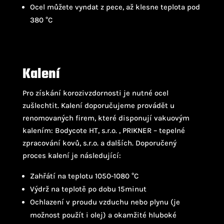
Ocel můžete vyndat z pece, až klesne teplota pod
380 °C
Kalení
Pro získání korozivzdornosti je nutné ocel
zušlechtit. Kalení doporučujeme provádět u
renomovaných firem, které disponují vakuovým
kalením: Bodycote HT, s.r.o. , PRIKNER – tepelné
zpracování kovů, s.r.o. a dalších. Doporučený
proces kalení je následující:
Zahřátí na teplotu 1050-1080 °C
Výdrž na teplotě po dobu 15minut
Ochlazení v proudu vzduchu nebo plynu (je
možnost použít i olej) a okamžité hluboké