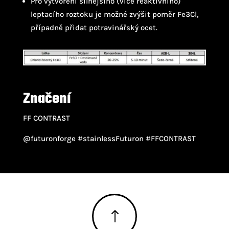
Pro vytvoření silnějšího (více reaktivního)
leptacího roztoku je možné zvýšit poměr Fe3Cl,
případně přidat potravinářský ocet.
Značení
FF CONTRAST
@futuronforge #stainlessFuturon #FFCONTRAST
!