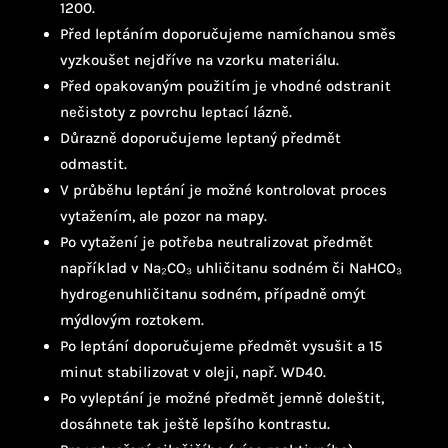
1200.
Před leptáním doporučujeme namíchanou směs
vyzkoušet nejdříve na vzorku materiálu.
Před opakovaným použitím je vhodné odstranit
nečistoty z povrchu leptací lázně.
Důrazně doporučujeme leptaný předmět
odmastit.
V průběhu leptání je možné kontrolovat proces
vytažením, ale pozor na mapy.
Po vytažení je potřeba neutralizovat předmět
například v Na₂CO₃ uhličitanu sodném či NaHCO₃
hydrogenuhličitanu sodném, případně omýt
mýdlovým roztokem.
Po leptání doporučujeme předmět vysušit a 15
minut stabilizovat v oleji, např. WD40.
Po vyleptání je možné předmět jemně doleštit,
dosáhnete tak ještě lepšího kontrastu.