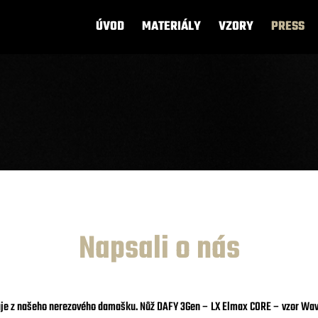
ÚVOD
MATERIÁLY
VZORY
PRESS
Napsali o nás
raje z našeho nerezového damašku. Nůž
DAFY 3Gen – LX Elmax CORE – vzor Wave